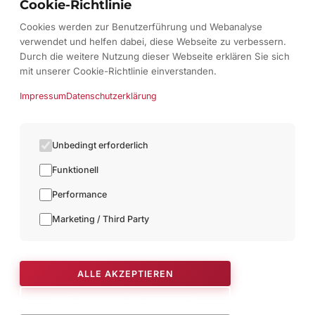
Cookie-Richtlinie
Cookies werden zur Benutzerführung und Webanalyse
Wenn Sie Fragen zum Datenschutz haben,
verwendet und helfen dabei, diese Webseite zu verbessern.
schreiben Sie uns bitte eine E-Mail oder
Durch die weitere Nutzung dieser Webseite erklären Sie sich
wenden Sie sich direkt an die für den
mit unserer Cookie-Richtlinie einverstanden.
Datenschutz verantwortliche Person in unserer
Impressum
Datenschutzerklärung
Organisation:
Christian Fromme /
info@restaurant-
kutscherstube.de
Unbedingt erforderlich
Die Datenschutzerklärung wurde mit dem
Funktionell
Datenschutzerklärungs-Generator der
Performance
activeMind AG erstellt.
Marketing / Third Party
ALLE AKZEPTIEREN
NUR AUSWAHL AKZEPTIEREN